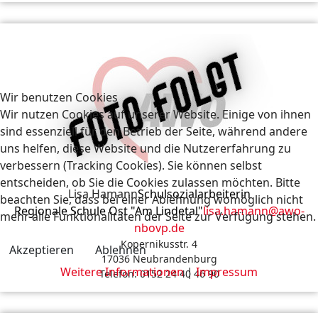
Wir benutzen Cookies
Wir nutzen Cookies auf unserer Website. Einige von ihnen
sind essenziell für den Betrieb der Seite, während andere
uns helfen, diese Website und die Nutzererfahrung zu
verbessern (Tracking Cookies). Sie können selbst
entscheiden, ob Sie die Cookies zulassen möchten. Bitte
Lisa Hamann
Schulsozialarbeiterin
beachten Sie, dass bei einer Ablehnung womöglich nicht
Regionale Schule Ost "Am Lindetal"
lisa.hamann@awo-
mehr alle Funktionalitäten der Seite zur Verfügung stehen.
nbovp.de
Kopernikusstr. 4
Akzeptieren
Ablehnen
17036 Neubrandenburg
Weitere Informationen
|
Impressum
Telefon: 0152 24 40 46 90